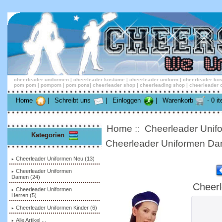
cheerleader uniformen | cheerleader kostüme | cheerleader uniform | cheerleader kos
pom pom | pompom | pom pons| cheerleader shop | cheerleading shop | cheerleader outf
Home
|
Schreibt uns
|
Einloggen
|
Warenkorb
- 0 it
Home
::
Cheerleader Uni
Kategorien
Cheerleader Uniformen D
Cheerleader Uniformen Neu (13)
Cheerleader Uniformen
Damen
(24)
Cheerl
Cheerleader Uniformen
Herren (5)
Cheerleader Uniformen Kinder (6)
Alle Artikel ...