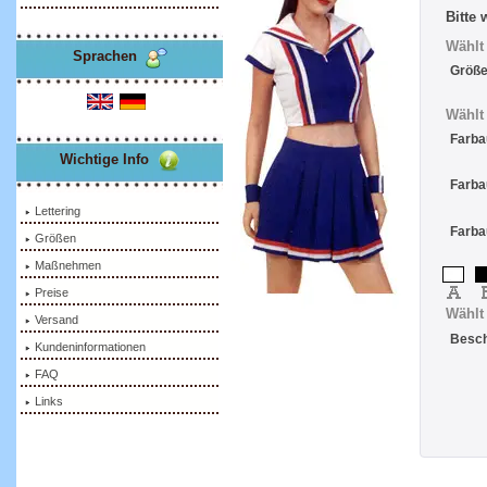
Bitte 
Wählt
Sprachen
Größ
Wählt
Farba
Wichtige Info
Farba
Lettering
Farba
Größen
Maßnehmen
Preise
Wählt 
Versand
Besch
Kundeninformationen
FAQ
Links