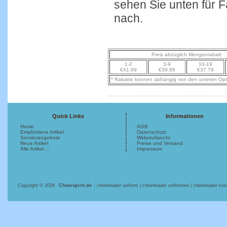
sehen Sie unten für 
nach.
Preis abzüglich Mengenrabatt
1-2
3-9
10-19
€41.99
€39.89
€37.79
* Rabatte können abhängig von den unteren Opti
Quick Links
Informationen
Home
AGB
Empfohlene Artikel
Datenschutz
Sonderangebote
Widerrufsrecht
Neue Artikel
Preise und Versand
Alle Artikel ...
Impressum
Copyright © 2026
Cheerspirit.de
: cheerleader uniform | cheerleader uniformen | cheerleader ko